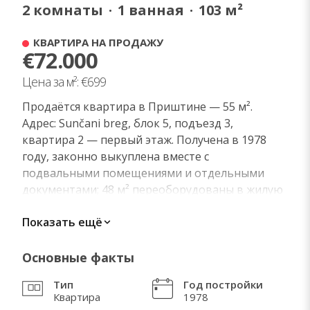
2
комнаты
·
1
ванная
·
103
м²
КВАРТИРА НА ПРОДАЖУ
€72.000
Цена за м²: €699
Продаётся квартира в Приштине — 55 м².
Адрес: Sunčani breg, блок 5, подъезд 3,
квартира 2 — первый этаж. Получена в 1978
году, законно выкуплена вместе с
подвальными помещениями и отдельными
документами; 48 м² переоборудованы в жилую
единицу с водоснабжением, отдельным
Показать ещё
счётчиком электроэнергии и центральным
отоплением. В настоящее время уже несколько
лет сдаётся в аренду, оплата поступает через
Основные факты
государственное агентство KAUVI.
Тип
Год постройки
Возможен обмен на Загреб — квадрат на
Квартира
1978
квадрат, аналогичное расположение в 2 км от