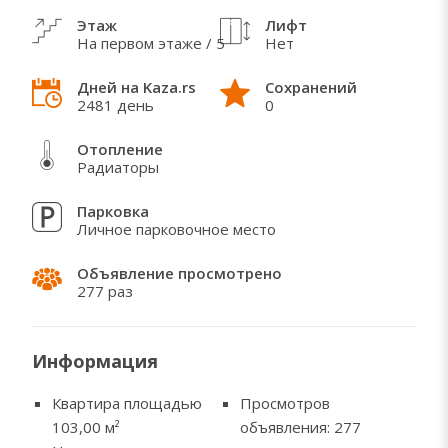
центра города!
Этаж
Лифт
Квартира выкуплена и является частной
На первом этаже / 5
Нет
собственностью!
Дней на Kaza.rs
Сохранений
2481 день
0
Отопление
ЧТО МНЕ НРАВИТСЯ В ЭТОЙ НЕДВИЖИМОСТИ
Радиаторы
После расторжения договора квартира
Парковка
освобождается в течение 2 рабочих дней.
Личное парковочное место
Объявление просмотрено
277 раз
Информация
Квартира площадью
Просмотров
103,00
м²
объявления: 277