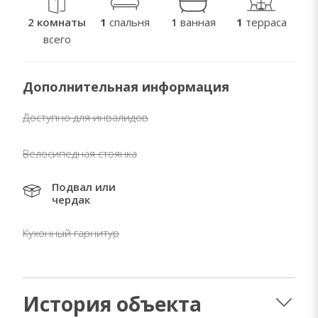
2 комнаты
1
спальня
1
ванная
1
терраса
всего
Дополнительная информация
Доступно для инвалидов
Велосипедная стоянка
Подвал или
чердак
Кухонный гарнитур
История объекта