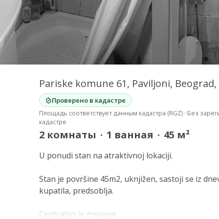
Pariske komune 61, Paviljoni, Beograd, 
Проверено в кадастре
Площадь соответствует данным кадастра (RGZ) · Без зар
кадастре
2
комнаты
·
1
ванная
·
45
м²
U ponudi stan na atraktivnoj lokaciji.
Stan je površine 45m2, uknjižen, sastoji se iz dn
kupatila, predsoblja.
Centralno je grejanje.