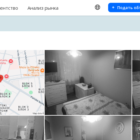
+
гентство
Анализ рынка
Подать о