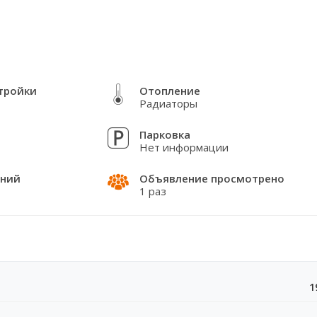
ja koji mogu ostati u stanu uz
тройки
Отопление
Радиаторы
arku.
Парковка
Нет информации
ений
Объявление просмотрено
1 раз
prometnih ulica.
1