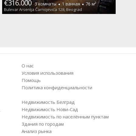
€316.000
·
·
3 комнаты
1 ванная
76 м²
Bulevar Arsenija Čarnojevića 128, Beograd
О нас
Условия использования
Помощь
Политика конфиденциальности
Недвижимость Белград
Недвижимость Нови-Сад
/
Недвижимость по населённым пунктам
Здания по городам
Анализ рынка