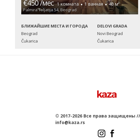
€450 /мес
·
·
1 комната
1 ванная
40 м²
Palmira Toljatija 54, Beograd
БЛИЖАЙШИЕ МЕСТА И ГОРОДА
DELOVI GRADA
Beograd
Novi Beograd
Čukarica
Čukarica
© 2017-2026 Все права защищены /
info@kaza.rs