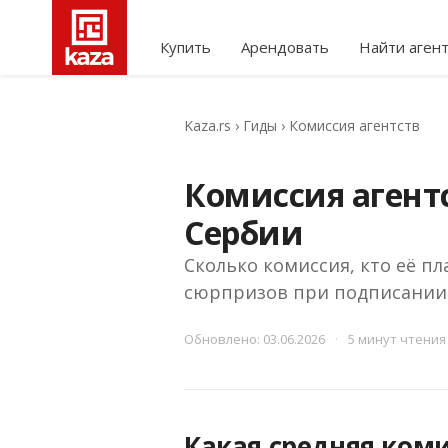
Купить
Арендовать
Найти аген
Kaza.rs
›
Гиды
›
Комиссия агентств
Комиссия агент
Сербии
Сколько комиссия, кто её пл
сюрпризов при подписании
Обновлено: 03.06.2026
·
5 минут чтения
Какая средняя ком