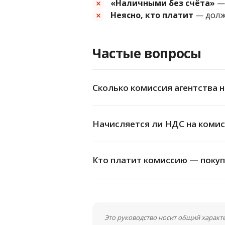
«Наличными без счёта»
— 
Неясно, кто платит
— должн
Частые вопросы
Сколько комиссия агентства 
Начисляется ли НДС на коми
Кто платит комиссию — покуп
Это руководство носит общий характ