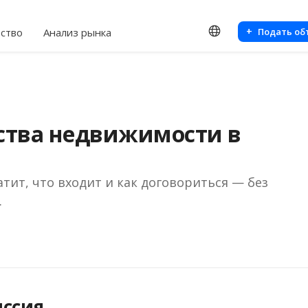
+
тство
Анализ рынка
Подать о
ства недвижимости в
атит, что входит и как договориться — без
.
иссия