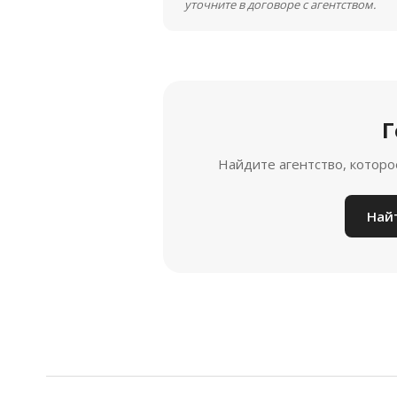
уточните в договоре с агентством.
Г
Найдите агентство, которо
Най