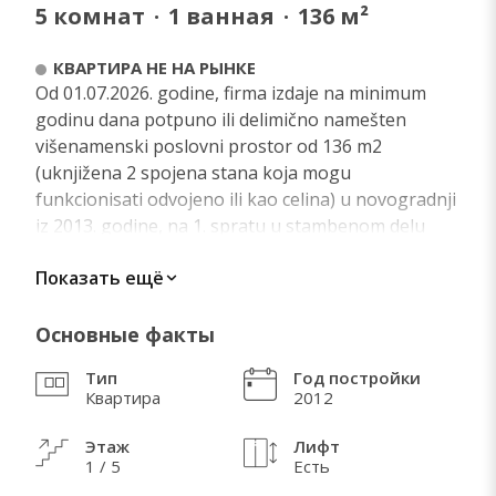
5
комнат
·
1
ванная
·
136
м²
КВАРТИРА НЕ НА РЫНКЕ
Od 01.07.2026. godine, firma izdaje na minimum
godinu dana potpuno ili delimično namešten
višenamenski poslovni prostor od 136 m2
(uknjižena 2 spojena stana koja mogu
funkcionisati odvojeno ili kao celina) u novogradnji
iz 2013. godine, na 1. spratu u stambenom delu
zgrade. Nalazi se u Ivankovackoj ulici u blizini
Показать ещё
Vukovog spomenika, Mašinskog fakulteta,
Tašmajdana, u mirnoj ulici. Izdaje se zajedno sa
spoljnim parking mestom i garažnim mestom.
Основные факты
Sastoji se iz 5 kancelarija različitih veličina,
Тип
Год постройки
prijemnog dela, opremljene kuhinje, prostrane
Квартира
2012
terase, toaleta sa tuš kabinom, priručnog
magacina i arhive. Ceo prostor je klimatizovan, a
Этаж
Лифт
grejanje je centralno - obračun preko kalorimetra.
1 / 5
Есть