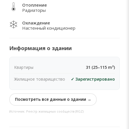
Отопление
Радиаторы
ЧТО МНЕ НРАВИТСЯ В ЭТОЙ НЕДВИЖИМОСТИ
Охлаждение
Postoje 2 ulaza u prostor, 2 interfona sa video
Настенный кондиционер
kamerom, video nadzor ulaza u poslovni prostor i
spoljno parking mesto.
Информация о здании
Квартиры
31 (25–115 m²)
Жилищное товарищество
✓ Зарегистрировано
Посмотреть все данные о здании →
Источник: Реестр жилищных сообществ (RGZ)