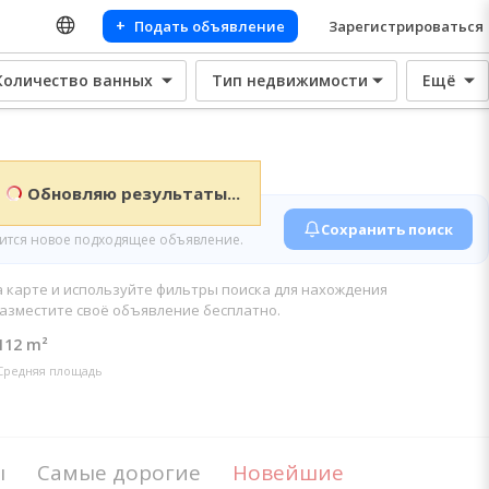
+
Подать объявление
Зарегистрироваться
Количество ванных
Тип недвижимости
Ещё
Обновляю результаты...
объявления
Сохранить поиск
вится новое подходящее объявление.
 карте и используйте фильтры поиска для нахождения
азместите своё объявление бесплатно.
112 m²
Средняя площадь
ы
Самые дорогие
Новейшие