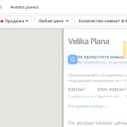
о
Анализ рынка
Продажа
Любая цена
Количество комнат & 
Velika Plana
Не пропустите новые 
Мы уведомим вас, когда поя
Просматривайте объявления на
подходящей недвижимости. ✓ Р
€321/m²
€321–€321/m²
Средняя цена за м²
Диапазон цен
Все здания и улицы →
По возрастанию цен