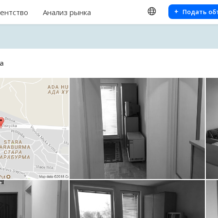
+
гентство
Анализ рынка
Подать о
ja