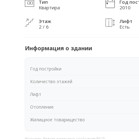
Тип
Год пос
Квартира
2010
Этаж
Лифт
2 / 6
Есть
Информация о здании
Год постройки
Количество этажей
Лифт
Отопление
Жилищное товарищество
Источник: Реестр жилищных сообществ (RGZ)