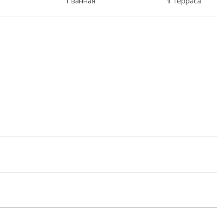
1
ванная
1
терраса