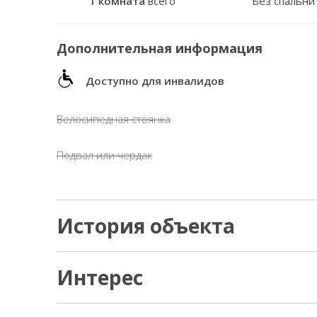
1 комната
всего
Без спальни
Дополнительная информация
Доступно для инвалидов
Велосипедная стоянка
Подвал или чердак
История объекта
Интерес