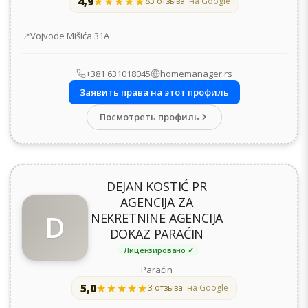
4,9
★★★★★
★★★★★
83 отзыва
· на Google
Адрес
Vojvode Mišića 31А
+381 631018045
homemanager.rs
Заявить права на этот профиль
Посмотреть профиль
DEJAN KOSTIĆ PR
AGENCIJA ZA
D
NEKRETNINE AGENCIJA
DOKAZ PARAĆIN
Лицензировано ✓
Paraćin
5,0
★★★★★
★★★★★
3 отзыва
· на Google