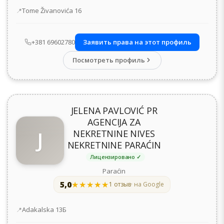
Адрес
Tome Živanovića 16
+381 69602780
Заявить права на этот профиль
Посмотреть профиль
JELENA PAVLOVIĆ PR
AGENCIJA ZA
J
NEKRETNINE NIVES
NEKRETNINE PARAĆIN
Лицензировано ✓
Paraćin
5,0
★★★★★
★★★★★
1 отзыв
· на Google
Адрес
Adakalska 13Б