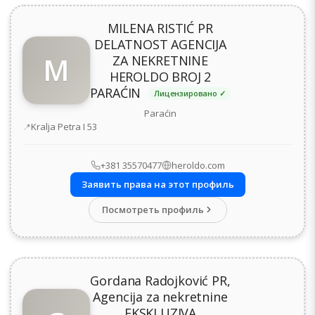
MILENA RISTIĆ PR
DELATNOST AGENCIJA
M
ZA NEKRETNINE
HEROLDO BROJ 2
PARAĆIN
Лицензировано ✓
Paraćin
Адрес
Kralja Petra I 53
+381 35570477
heroldo.com
Заявить права на этот профиль
Посмотреть профиль
Gordana Radojković PR,
Agencija za nekretnine
EKSKLUZIVA