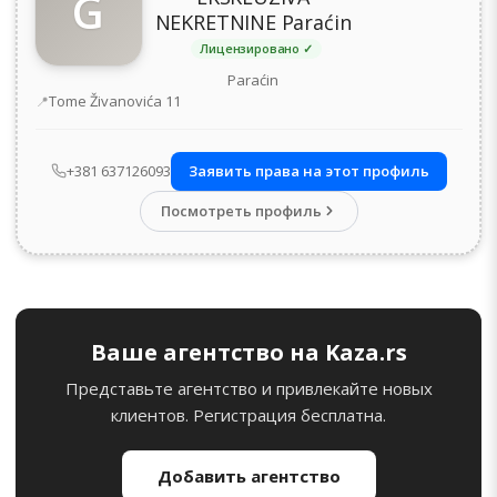
G
NEKRETNINE Paraćin
Лицензировано ✓
Paraćin
Адрес
Tome Živanovića 11
+381 637126093
Заявить права на этот профиль
Посмотреть профиль
Ваше агентство на Kaza.rs
Представьте агентство и привлекайте новых
клиентов. Регистрация бесплатна.
Добавить агентство