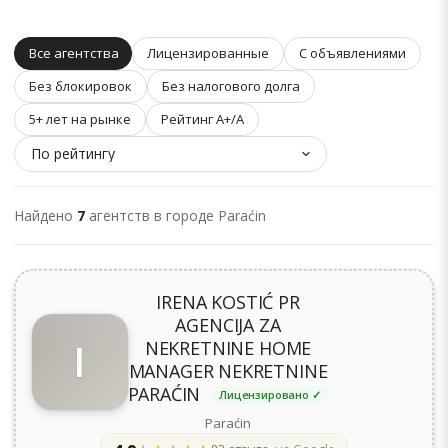
Все агентства
Лицензированные
С объявлениями
Без блокировок
Без налогового долга
5+ лет на рынке
Рейтинг A+/A
Найдено
7
агентств в городе Paraćin
IRENA KOSTIĆ PR
AGENCIJA ZA
I
NEKRETNINE HOME
MANAGER NEKRETNINE
PARAĆIN
Лицензировано ✓
Paraćin