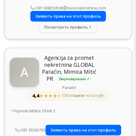
+381 608250506
nivesnekretnine.com
Заявить права на этот профиль
Посмотреть профиль
Agencija za promet
nekretnina GLOBAL
A
Paraćin, Mimica Mitić
PR
Лицензировано ✓
Paraćin
4,4
★★★★★
★★★★★
115 отзывов
· на Google
Адрес
Vojvode Mišića 29 lok 5
+381 35563783
Заявить права на этот профиль