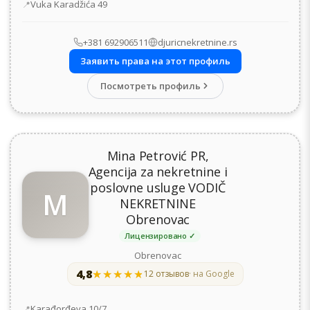
Адрес
Vuka Karadžića 49
+381 692906511
djuricnekretnine.rs
Заявить права на этот профиль
Посмотреть профиль
Mina Petrović PR,
Agencija za nekretnine i
poslovne usluge VODIČ
M
NEKRETNINE
Obrenovac
Лицензировано ✓
Obrenovac
4,8
★★★★★
★★★★★
12 отзывов
· на Google
Адрес
Karađorđeva 10/7