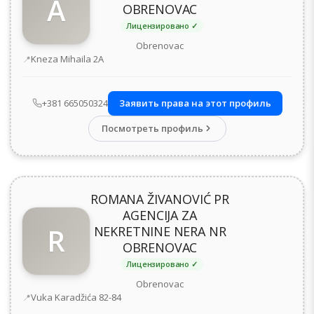
A
OBRENOVAC
Лицензировано ✓
Obrenovac
Адрес
Kneza Mihaila 2А
+381 665050324
Заявить права на этот профиль
Посмотреть профиль
ROMANA ŽIVANOVIĆ PR
AGENCIJA ZA
R
NEKRETNINE NERA NR
OBRENOVAC
Лицензировано ✓
Obrenovac
Адрес
Vuka Karadžića 82-84