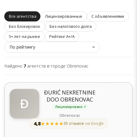
Все агентства
Лицензированные
С объявлениями
Без блокировок
Без налогового долга
5+ лет на рынке
Рейтинг A+/A
Найдено
7
агентств в городе Obrenovac
ĐURIĆ NEKRETNINE
Đ
DOO OBRENOVAC
Лицензировано ✓
Obrenovac
4,8
★★★★★
★★★★★
65 отзывов
· на Google