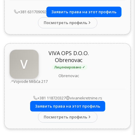
+381 631709092
Заявить права на этот профиль
Посмотреть профиль
VIVA OPS D.O.O.
V
Obrenovac
Лицензировано ✓
Obrenovac
Адрес
Vojvode Mišića 217
+381 118720327
vivanekretnine.rs
Заявить права на этот профиль
Посмотреть профиль