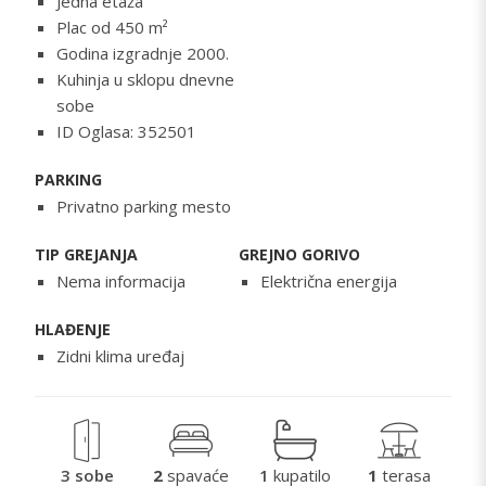
Jedna etaža
Plac od 450 m²
Godina izgradnje 2000.
Kuhinja u sklopu dnevne
sobe
ID Oglasa: 352501
PARKING
Privatno parking mesto
TIP GREJANJA
GREJNO GORIVO
Nema informacija
Električna energija
HLAĐENJE
Zidni klima uređaj
3 sobe
2
spavaće
1
kupatilo
1
terasa