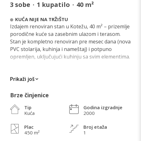
3
sobe
·
1
kupatilo
·
40
m²
KUĆA NIJE NA TRŽIŠTU
Izdajem renoviran stan u Kotežu, 40 m² – prizemlje
porodične kuće sa zasebnim ulazom i terasom.
Stan je kompletno renoviran pre mesec dana (nova
PVC stolarija, kuhinja i nameštaj) i potpuno
opremljen, uključujući kuhinju sa svim elementima.
Prikaži još
ŠTA VOLIM KOD OVE NEKRETNINE
Brze činjenice
Tip
Godina izgradnje
Kuća
2000
Plac
Broj etaža
450 m²
1