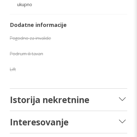
ukupno
Dodatne informacije
Pogodno za invalide
Podrum ili tavan
Lift
Istorija nekretnine
Interesovanje