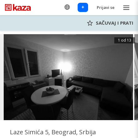
+
Prijavi se
SAČUVAJ I PRATI
1 od 13
Laze Simića 5, Beograd, Srbija