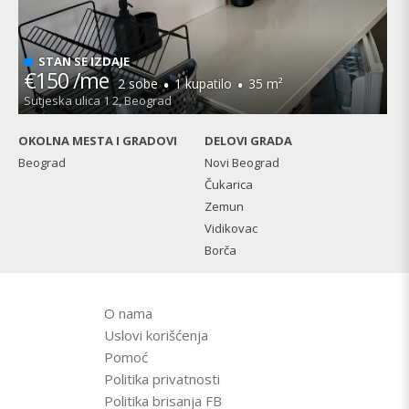
STAN SE IZDAJE
€150 /me
·
·
2 sobe
1 kupatilo
35 m²
Sutjeska ulica 1 2, Beograd
OKOLNA MESTA I GRADOVI
DELOVI GRADA
Beograd
Novi Beograd
Čukarica
Zemun
Vidikovac
Borča
O nama
Uslovi korišćenja
Pomoć
Politika privatnosti
Politika brisanja FB