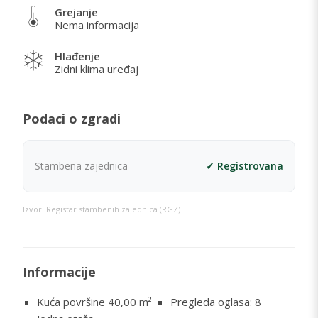
Grejanje
Nema informacija
Hlađenje
Zidni klima uređaj
Podaci o zgradi
Stambena zajednica
✓ Registrovana
Izvor: Registar stambenih zajednica (RGZ)
Informacije
Kuća površine 40,00
m²
Pregleda oglasa: 8