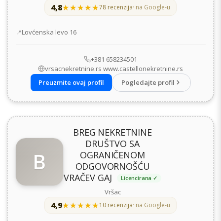
4,8
★★★★★
★★★★★
78 recenzija
· na Google-u
Adresa
Lovćenska levo 16
+381 658234501
vrsacnekretnine.rs www.castellonekretnine.rs
Preuzmite ovaj profil
Pogledajte profil
BREG NEKRETNINE
DRUŠTVO SA
B
OGRANIČENOM
ODGOVORNOŠĆU
VRAČEV GAJ
Licencirana ✓
Vršac
4,9
★★★★★
★★★★★
10 recenzija
· na Google-u