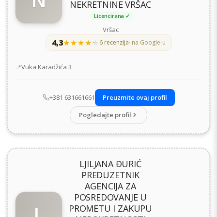
NEKRETNINE VRŠAC
Licencirana ✓
Vršac
4,3
★★★★★
★★★★★
6 recenzija
· na Google-u
Adresa
Vuka Karadžića 3
+381 631661661
Preuzmite ovaj profil
Pogledajte profil
LJILJANA ĐURIĆ
PREDUZETNIK
AGENCIJA ZA
POSREDOVANJE U
L
PROMETU I ZAKUPU