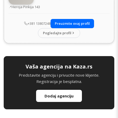
Adresa
Heroja Pinkija 143
+381 13807248
Preuzmite ovaj profil
Pogledajte profil
Vaša agencija na Kaza.rs
Predstavite agenciju i privucite nove klijente.
Registracija je besplatna.
Dodaj agenciju