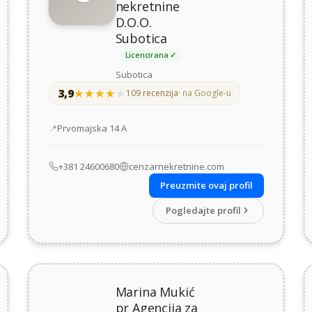
nekretnine
D.O.O.
Subotica
Licencirana ✓
Subotica
3,9
★★★★★
★★★★★
109 recenzija
· na Google-u
Adresa
Prvomajska 14 А
+381 24600680
cenzarnekretnine.com
Preuzmite ovaj profil
Pogledajte profil
Marina Mukić
pr Agencija za