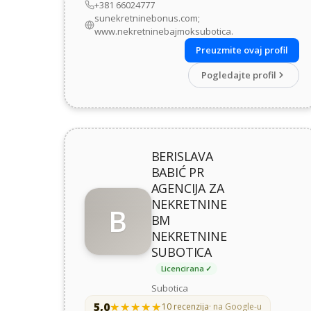
+381 66024777
sunekretninebonus.com;
www.nekretninebajmoksubotica.
Preuzmite ovaj profil
Pogledajte profil
BERISLAVA
BABIĆ PR
AGENCIJA ZA
NEKRETNINE
B
BM
NEKRETNINE
SUBOTICA
Licencirana ✓
Subotica
5,0
★★★★★
★★★★★
10 recenzija
· na Google-u