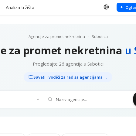
Analiza tržišta
+
Oglas
Agencije za promet nekretnina
›
Subotica
je za promet nekretnina
u 
Pregledajte 26 agencija u Subotici
Saveti i vodiči za rad sa agencijama →