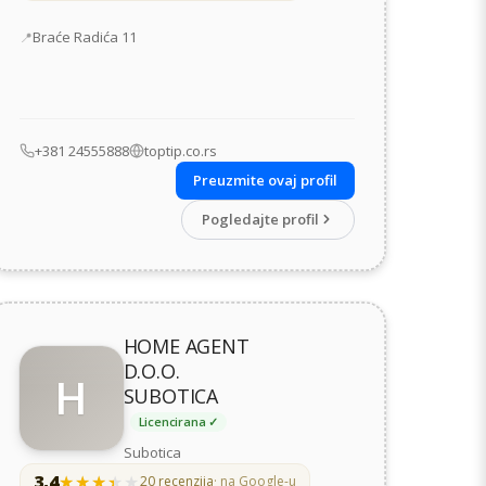
Adresa
Braće Radića 11
+381 24555888
toptip.co.rs
Preuzmite ovaj profil
Pogledajte profil
HOME AGENT
D.O.O.
H
SUBOTICA
Licencirana ✓
Subotica
3,4
★★★★★
★★★★★
20 recenzija
· na Google-u