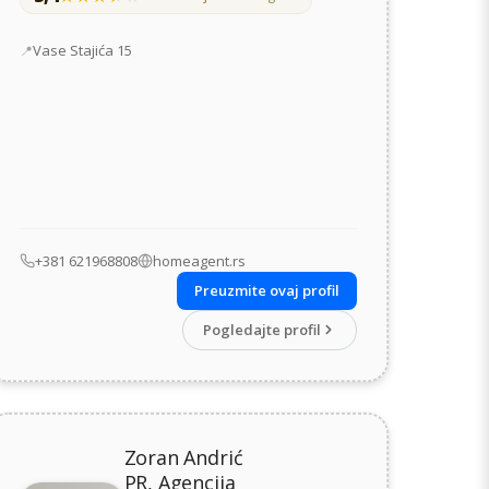
Adresa
Vase Stajića 15
+381 621968808
homeagent.rs
Preuzmite ovaj profil
Pogledajte profil
Zoran Andrić
PR, Agencija