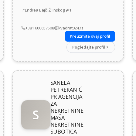
Adresa
Endrea Bajči Žilinskog 9/1
+381 600657508
kvadrat024.rs
Preuzmite ovaj profil
Pogledajte profil
SANELA
PETREKANIĆ
PR AGENCIJA
ZA
S
NEKRETNINE
MAŠA
NEKRETNINE
SUBOTICA