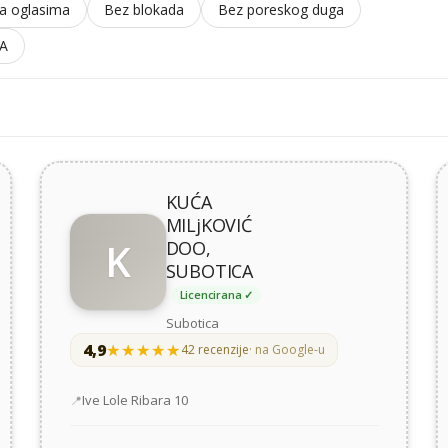
a oglasima
Bez blokada
Bez poreskog duga
/A
KUĆA
MILjKOVIĆ
K
DOO,
SUBOTICA
Licencirana ✓
Subotica
4,9
★★★★★
★★★★★
42 recenzije
· na Google-u
Adresa
Ive Lole Ribara 10