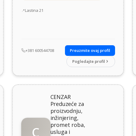
Adresa
Lastina 21
+381 600544708
Preuzmite ovaj profil
Pogledajte profil
CENZAR
Preduzeće za
proizvodnju,
inžinjering,
promet roba,
C
usluga i