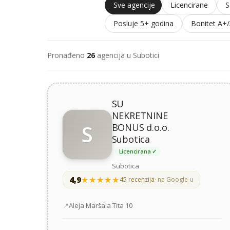
Sve agencije
Licencirane
S
Posluje 5+ godina
Bonitet A+
Pronađeno
26
agencija u Subotici
SU
NEKRETNINE
S
BONUS d.o.o.
Subotica
Licencirana ✓
Subotica
4,9
★★★★★
★★★★★
45 recenzija
· na Google-u
Adresa
Aleja Maršala Tita 10