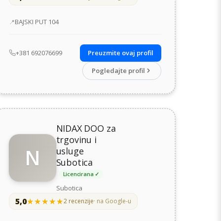
Adresa
BAJSKI PUT 104
+381 692076699
Preuzmite ovaj profil
Pogledajte profil
NIDAX DOO za
trgovinu i
N
usluge
Subotica
Licencirana ✓
Subotica
5,0
★★★★★
★★★★★
2 recenzije
· na Google-u