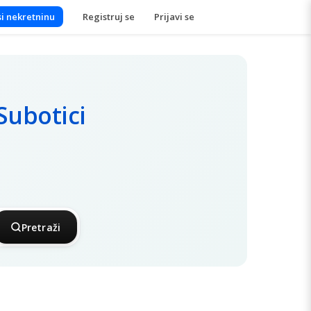
i nekretninu
Registruj se
Prijavi se
Subotici
Pretraži