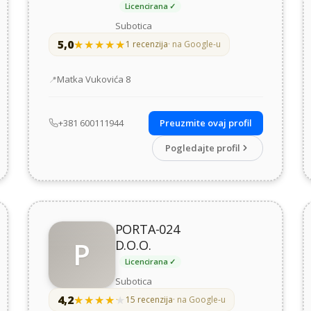
Licencirana ✓
Subotica
5,0
★★★★★
★★★★★
1 recenzija
· na Google-u
Adresa
Matka Vukovića 8
+381 600111944
Preuzmite ovaj profil
Pogledajte profil
PORTA-024
P
D.O.O.
Licencirana ✓
Subotica
4,2
★★★★★
★★★★★
15 recenzija
· na Google-u