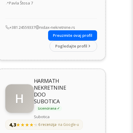
Adresa
Pavla Štosa 7
+381 24559337
nidax-nekretnine.rs
Preuzmite ovaj profil
Pogledajte profil
HARMATH
NEKRETNINE
H
DOO
SUBOTICA
Licencirana ✓
Subotica
4,3
★★★★★
★★★★★
6 recenzija
· na Google-u