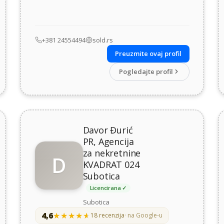
+381 24554494
sold.rs
Preuzmite ovaj profil
Pogledajte profil
Davor Đurić
PR, Agencija
za nekretnine
D
KVADRAT 024
Subotica
Licencirana ✓
Subotica
4,6
★★★★★
★★★★★
18 recenzija
· na Google-u