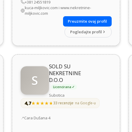
+381 24551819
kuca-miljkovic.com i www.nekretnine-
miljkovic.com
Preuzmite ovaj profil
Pogledajte profil
SOLD SU
NEKRETNINE
S
D.O.O
Licencirana ✓
Subotica
4,7
★★★★★
★★★★★
33 recenzije
· na Google-u
Adresa
Cara Dušana 4