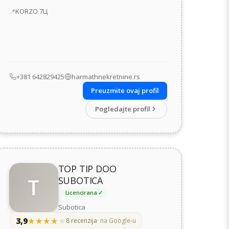
Adresa
KORZO 7Ц
+381 642829425
harmathnekretnine.rs
Preuzmite ovaj profil
Pogledajte profil
TOP TIP DOO
T
SUBOTICA
Licencirana ✓
Subotica
3,9
★★★★★
★★★★★
8 recenzija
· na Google-u