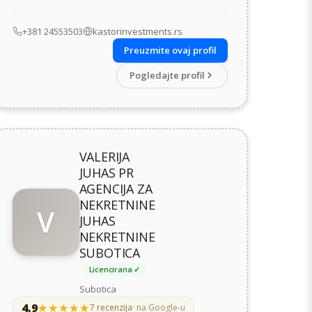
+381 24553503
kastorinvestments.rs
Preuzmite ovaj profil
Pogledajte profil
VALERIJA
JUHAS PR
AGENCIJA ZA
NEKRETNINE
V
JUHAS
NEKRETNINE
SUBOTICA
Licencirana ✓
Subotica
4,9
★★★★★
★★★★★
7 recenzija
· na Google-u