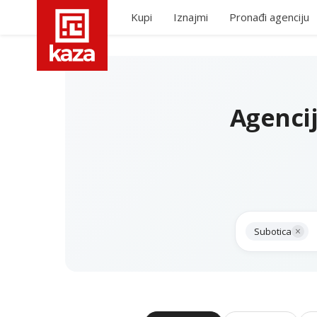
Kupi
Iznajmi
Pronađi agenciju
Agenci
×
Subotica