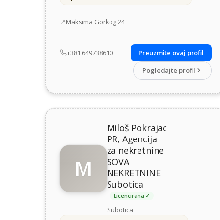
Adresa
Maksima Gorkog 24
+381 649738610
Preuzmite ovaj profil
Pogledajte profil
Miloš Pokrajac
PR, Agencija
za nekretnine
M
SOVA
NEKRETNINE
Subotica
Licencirana ✓
Subotica