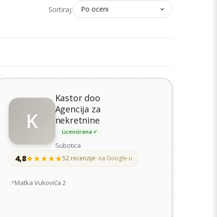
Sortiraj:
Kastor doo
Agencija za
K
nekretnine
Licencirana ✓
Subotica
4,8
★★★★★
★★★★★
52 recenzije
· na Google-u
Adresa
Matka Vukovića 2