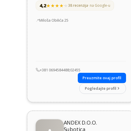
4,2
★★★★★
★★★★★
38 recenzija
· na Google-u
Adresa
Miloša Obilića 25
+381 0694584488;02455
Preuzmite ovaj profil
Pogledajte profil
ANDEX D.O.O.
Subotica