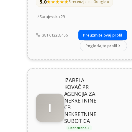
5,0
★★★★★
★★★★★
3 recenzije
· na Google-u
Adresa
Sarajevska 29
+381 612283456
Preuzmite ovaj profil
Pogledajte profil
IZABELA
KOVAČ PR
AGENCIJA ZA
NEKRETNINE
I
CB
NEKRETNINE
SUBOTICA
Licencirana ✓