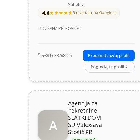
Subotica
4,6
★★★★★
★★★★★
9 recenzija
· na Google-u
Adresa
DUŠANA PETROVIĆA 2
+381 638268555
Preuzmite ovaj profil
Pogledajte profil
Agencija za
nekretnine
SLATKI DOM
A
SU Vukosava
Stošić PR
Licencirana ✓