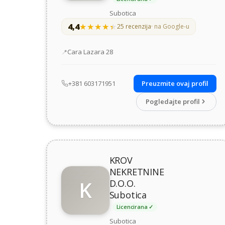
Subotica
4,4
★★★★★
★★★★★
25 recenzija
· na Google-u
Adresa
Cara Lazara 28
+381 603171951
Preuzmite ovaj profil
Pogledajte profil
KROV
NEKRETNINE
K
D.O.O.
Subotica
Licencirana ✓
Subotica