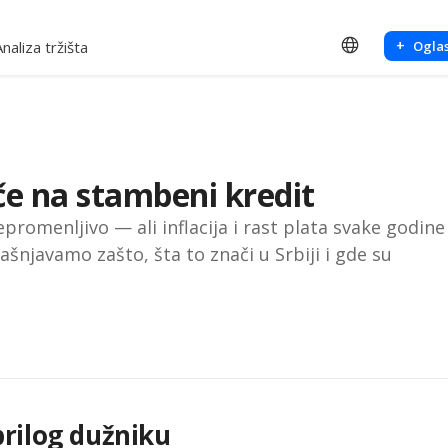
+
Analiza tržišta
Oglas
iče na stambeni kredit
promenljivo — ali inflacija i rast plata svake godine
ašnjavamo zašto, šta to znači u Srbiji i gde su
 prilog dužniku