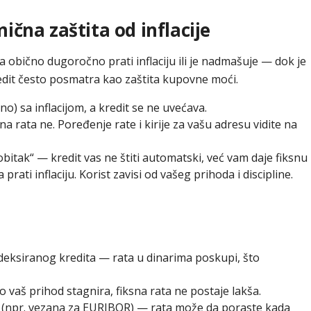
ična zaštita od inflacije
a obično dugoročno prati inflaciju ili je nadmašuje — dok je
edit često posmatra kao zaštita kupovne moći.
o) sa inflacijom, a kredit se ne uvećava.
sna rata ne. Poređenje rate i kirije za vašu adresu vidite na
obitak“ — kredit vas ne štiti automatski, već vam daje fiksnu
ati inflaciju. Korist zavisi od vašeg prihoda i discipline.
eksiranog kredita — rata u dinarima poskupi, što
 vaš prihod stagnira, fiksna rata ne postaje lakša.
(npr. vezana za EURIBOR) — rata može da poraste kada