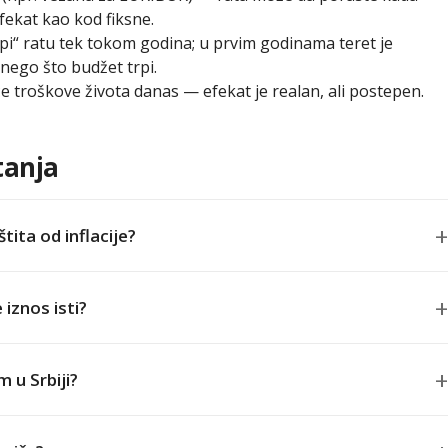
fekat kao kod fiksne.
opi“ ratu tek tokom godina; u prvim godinama teret je
 nego što budžet trpi.
eće troškove života danas — efekat je realan, ali postepen.
tanja
tita od inflacije?
 iznos isti?
 u Srbiji?