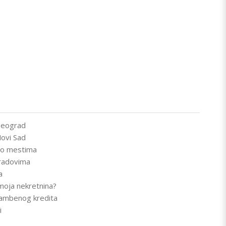
Beograd
ovi Sad
po mestima
radovima
a
 moja nekretnina?
tambenog kredita
i