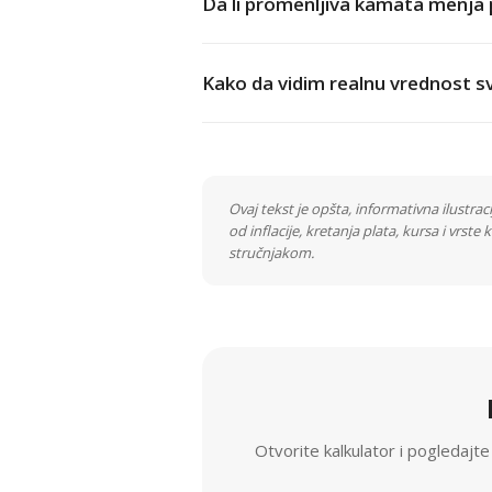
Da li promenljiva kamata menja 
Kako da vidim realnu vrednost s
Ovaj tekst je opšta, informativna ilustracij
od inflacije, kretanja plata, kursa i vrst
stručnjakom.
Otvorite kalkulator i pogledajte „