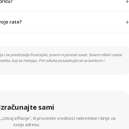
priču?
voje rate?
a i ne predstavlja finansijski, pravni ni poreski savet. Stvarni efekti zavise
e kredita, koji se menjaju. Pre odluke posavetujte se sa bankom i
Izračunajte sami
Uticaj inflacije“, ili procenite vrednost nekretnine i kirije za
svoju adresu.