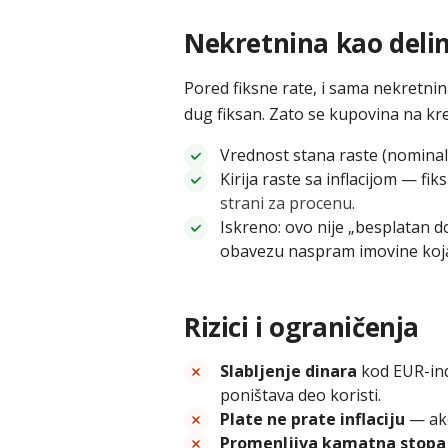
Nekretnina kao delim
Pored fiksne rate, i sama nekretnin
dug fiksan. Zato se kupovina na kr
Vrednost stana raste (nominaln
Kirija raste sa inflacijom — fik
strani za procenu
.
Iskreno: ovo nije „besplatan d
obavezu naspram imovine koja pr
Rizici i ograničenja
Slabljenje dinara
kod EUR-ind
poništava deo koristi.
Plate ne prate inflaciju
— ako
Promenljiva kamatna stopa