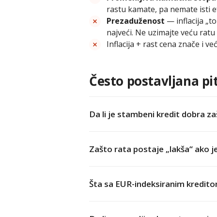
rastu kamate, pa nemate isti e
Prezaduženost
— inflacija „t
najveći. Ne uzimajte veću ratu
Inflacija + rast cena znače i v
Često postavljana pi
Da li je stambeni kredit dobra zaš
Zašto rata postaje „lakša“ ako je
Šta sa EUR-indeksiranim kreditom