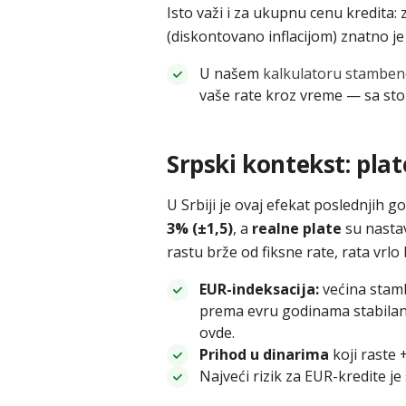
Isto važi i za ukupnu cenu kredita: 
(diskontovano inflacijom) znatno je
U našem
kalkulatoru stamben
vaše rate kroz vreme — sa stop
Srpski kontekst: plat
U Srbiji je ovaj efekat poslednjih g
3% (±1,5)
, a
realne plate
su nastav
rastu brže od fiksne rate, rata vrl
EUR-indeksacija:
većina stambe
prema evru godinama stabilan,
ovde.
Prihod u dinarima
koji raste 
Najveći rizik za EUR-kredite je 