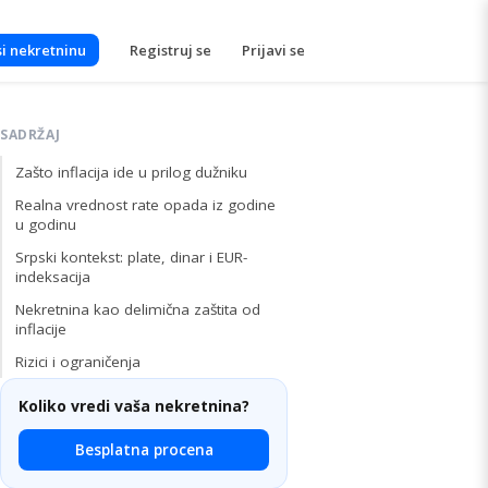
i nekretninu
Registruj se
Prijavi se
SADRŽAJ
Zašto inflacija ide u prilog dužniku
Realna vrednost rate opada iz godine
u godinu
Srpski kontekst: plate, dinar i EUR-
indeksacija
Nekretnina kao delimična zaštita od
inflacije
Rizici i ograničenja
Koliko vredi vaša nekretnina?
Besplatna procena