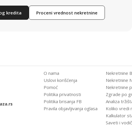
og kredita
Proceni vrednost nekretnine
O nama
Nekretnine 
Uslovi korišćenja
Nekretnine N
Pomoć
Nekretnine 
Politika privatnosti
Zgrade po g
Politika brisanja FB
Analiza tržišt
aza.rs
Pravila objavljivanja oglasa
Koliko vredi
Kalkulator s
Saveti i vodič