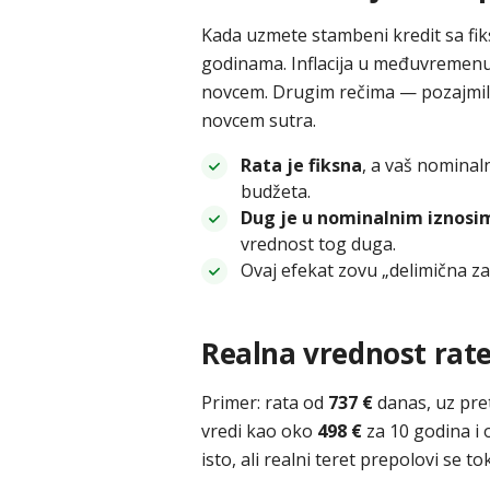
Kada uzmete stambeni kredit sa fik
godinama. Inflacija u međuvremenu p
novcem. Drugim rečima — pozajmili 
novcem sutra.
Rata je fiksna
, a vaš nominal
budžeta.
Dug je u nominalnim iznosi
vrednost tog duga.
Ovaj efekat zovu „delimična zašt
Realna vrednost rate
Primer: rata od
737 €
danas, uz pre
vredi kao oko
498 €
za 10 godina i
isto, ali realni teret prepolovi se t