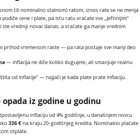
snom (ili nominalno stalnom) ratom, iznos rate se ne menja
odiže cene i plate, pa istu ratu vraćate sve „jeftinijim“
ste vredniji novac danas, a vraćate ga manje vrednim
ni prihod vremenom raste — pa rata postaje sve manji deo
ma
— inflacija ne diže koliko dugujete, ali smanjuje realnu
ita od inflacije“ — najjači je kada plate prate inflaciju.
 opada iz godine u godinu
tpostavljenu inflaciju od 4% godišnje, u današnjem novcu
 oko
336 €
na kraju 20-godišnjeg kredita. Nominalno plaćate
okom otplate.