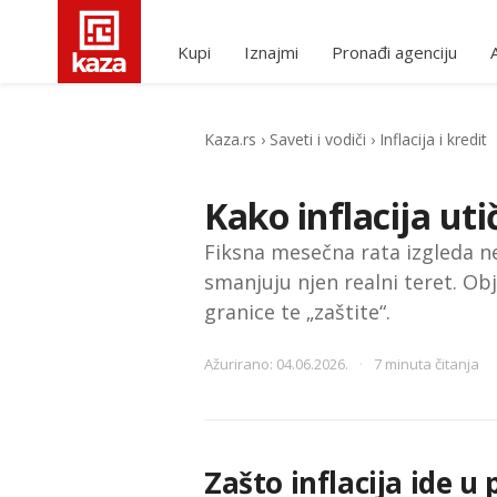
Kupi
Iznajmi
Pronađi agenciju
Kaza.rs
›
Saveti i vodiči
›
Inflacija i kredit
Kako inflacija ut
Fiksna mesečna rata izgleda ne
smanjuju njen realni teret. Obj
granice te „zaštite“.
Ažurirano: 04.06.2026.
·
7 minuta čitanja
Zašto inflacija ide u