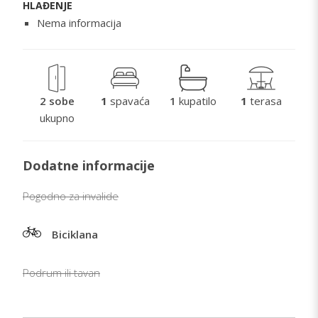
HLAĐENJE
Nema informacija
2 sobe
1
spavaća
1
kupatilo
1
terasa
ukupno
Dodatne informacije
Pogodno za invalide
Biciklana
Podrum ili tavan