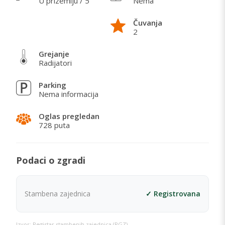
U prizemlju / 5
Nema
cvećem.
Čuvanja
2
Grejanje
Radijatori
Parking
Nema informacija
Oglas pregledan
728 puta
Podaci o zgradi
Stambena zajednica
✓ Registrovana
Izvor: Registar stambenih zajednica (RGZ)