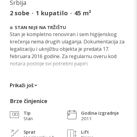
Srbija
2
sobe
·
1
kupatilo
·
45
m²
STAN NIJE NA TRŽIŠTU
Stan je kompletno renoviran i sem higijenskog
krečenja nema drugih ulaganja. Dokumentacija za
legalizaciju i uknjižbu objekta je predata 17.
februara 2016 godine. Za regularnu overu kod
notara postoje svi potrebni papiri.
Prikaži još
ŠTA VOLIM KOD OVE NEKRETNINE
Brze činjenice
Kod ove nekretnine postoji više toga što se voli!
Prvo što je u 45 kvadrata savršeno iskorišćen
Tip
Godina izgradnje
prostor, ušuškan je i sa dobrom energijom. Volim i
Stan
2011
odvojenost od ostalih stanara zgrade, veću terasu
koja ima lep pogled na privatni deo dvorišta sa
Sprat
Lift