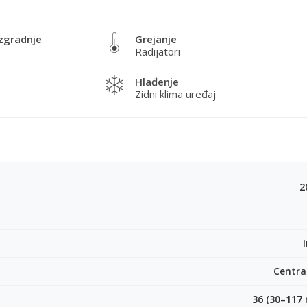
zgradnje
Grejanje
Radijatori
Hlađenje
Zidni klima uređaj
2
Centra
36 (30–117 