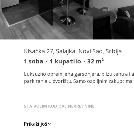
Kisačka 27, Salajka, Novi Sad, Srbija
1
soba
·
1
kupatilo
·
32
m²
Luksuzno opremljena garsonjera, blizu centra i
parkiranja u dvorištu. Samo ozbiljnim zakupcima 
ŠTA VOLIM KOD OVE NEKRETNINE
Blizina svih značajnosti...
Prikaži još