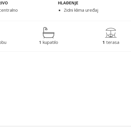
RIVO
HLAĐENJE
centralno
Zidni klima uređaj
obu
1
kupatilo
1
terasa