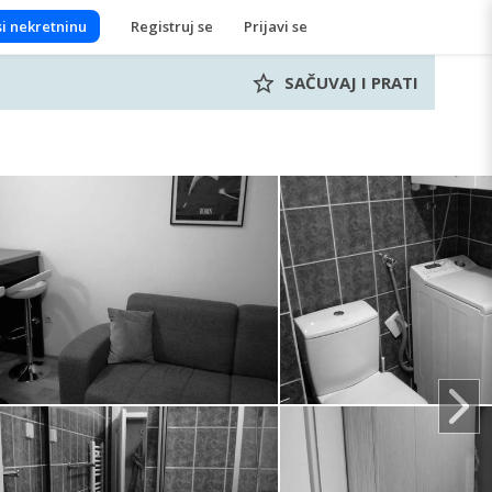
i nekretninu
Registruj se
Prijavi se
SAČUVAJ I PRATI