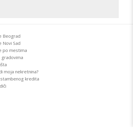
e Beograd
e Novi Sad
e po mestima
 gradovima
išta
di moja nekretnina?
r stambenog kredita
diči