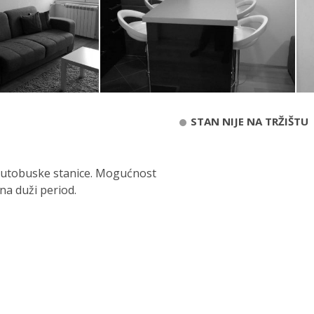
STAN NIJE NA TRŽIŠTU
 autobuske stanice. Mogućnost
na duži period.