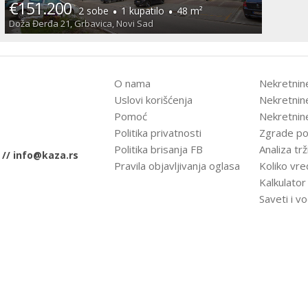
€151.200
·
·
2 sobe
1 kupatilo
48 m²
Doža Đerđa 21, Grbavica, Novi Sad
O nama
Nekretnin
Uslovi korišćenja
Nekretnin
Pomoć
Nekretnin
Politika privatnosti
Zgrade po
Politika brisanja FB
Analiza trž
 //
info@kaza.rs
Pravila objavljivanja oglasa
Koliko vre
Kalkulato
Saveti i vo