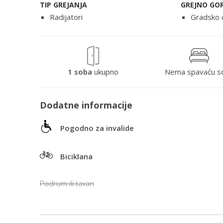
TIP GREJANJA
GREJNO GO
Radijatori
Gradsko 
1 soba
ukupno
Nema spavaću s
Dodatne informacije
Pogodno za invalide
Biciklana
Podrum ili tavan