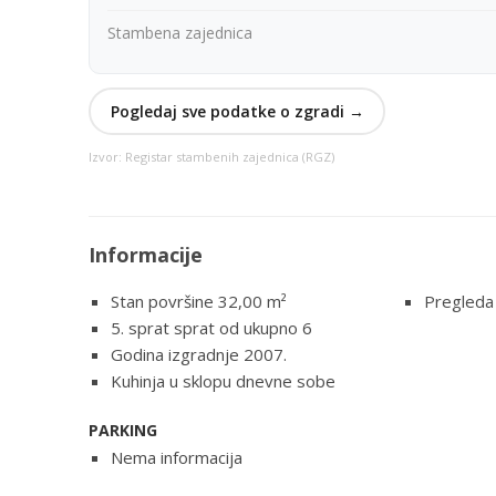
Stambena zajednica
Pogledaj sve podatke o zgradi →
Izvor: Registar stambenih zajednica (RGZ)
Informacije
Stan površine 32,00
m²
Pregleda
5. sprat sprat od ukupno 6
Godina izgradnje 2007.
Kuhinja u sklopu dnevne sobe
PARKING
Nema informacija