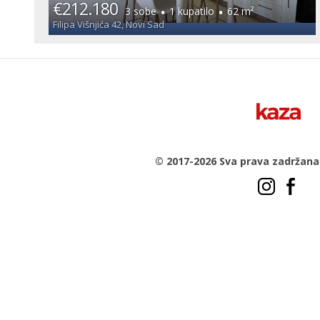
€212.180
·
·
3 sobe
1 kupatilo
62 m²
Filipa Višnjića 42, Novi Sad
© 2017-2026 Sva prava zadržana