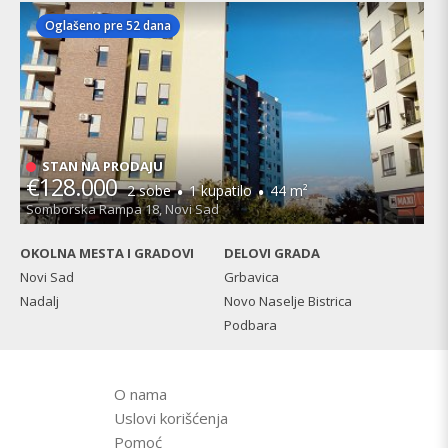
Oglašeno pre 52 dana
STAN NA PRODAJU
€128.000
·
·
2 sobe
1 kupatilo
44 m²
Somborska Rampa 18, Novi Sad
OKOLNA MESTA I GRADOVI
DELOVI GRADA
Novi Sad
Grbavica
Nadalj
Novo Naselje Bistrica
Podbara
O nama
Uslovi korišćenja
Pomoć