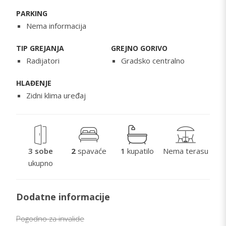
PARKING
Nema informacija
TIP GREJANJA
GREJNO GORIVO
Radijatori
Gradsko centralno
HLAĐENJE
Zidni klima uređaj
3 sobe
2
spavaće
1
kupatilo
Nema terasu
ukupno
Dodatne informacije
Pogodno za invalide