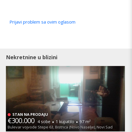
Prijavi problem sa ovim oglasom
Nekretnine u blizini
STAN NA PRODAJU
€300.000
·
·
4 sobe
1 kupatilo
97 m²
Bulevar vojvode Stepe 63, Bistrica (Novo Naselje), Novi Sad