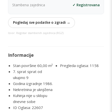
Stambena zajednica
✓ Registrovana
Pogledaj sve podatke o zgradi →
Izvor: Registar stambenih zajednica (RGZ)
Informacije
Stan površine 60,00
m²
Pregleda oglasa: 1158
7. sprat sprat od
ukupno 9
Godina izgradnje 1986.
Nekretnina je uknjižena
Kuhinja nije u sklopu
dnevne sobe
ID Oglasa: 22607