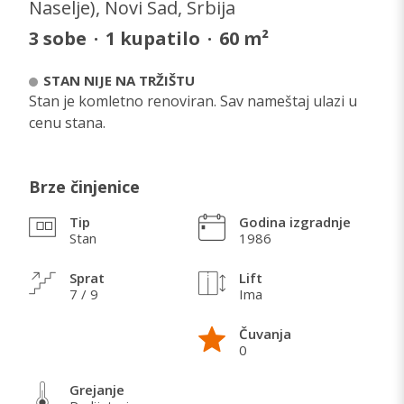
Naselje), Novi Sad, Srbija
3
sobe
·
1
kupatilo
·
60
m²
STAN NIJE NA TRŽIŠTU
Stan je komletno renoviran. Sav nameštaj ulazi u
cenu stana.
Brze činjenice
Tip
Godina izgradnje
Stan
1986
Sprat
Lift
7 / 9
Ima
Čuvanja
0
Grejanje