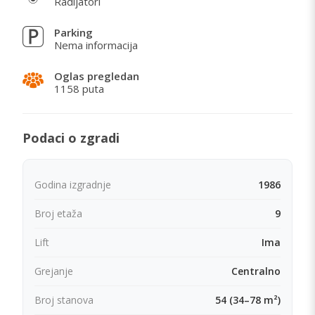
Radijatori
Parking
Nema informacija
Oglas pregledan
1158 puta
Podaci o zgradi
Godina izgradnje
1986
Broj etaža
9
Lift
Ima
Grejanje
Centralno
Broj stanova
54 (34–78 m²)