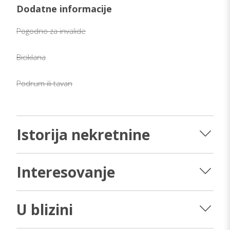
Dodatne informacije
Pogodno za invalide
Biciklana
Podrum ili tavan
Istorija nekretnine
Interesovanje
U blizini