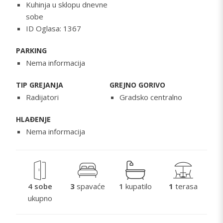
Kuhinja u sklopu dnevne
sobe
ID Oglasa: 1367
PARKING
Nema informacija
TIP GREJANJA
GREJNO GORIVO
Radijatori
Gradsko centralno
HLAĐENJE
Nema informacija
4 sobe
3
spavaće
1
kupatilo
1
terasa
ukupno