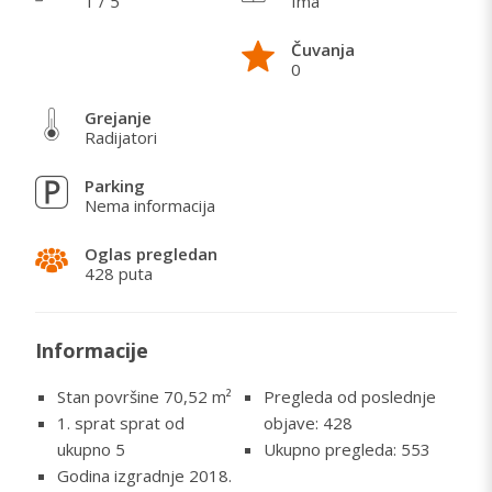
1 / 5
Ima
Čuvanja
0
Grejanje
Radijatori
Parking
Nema informacija
Oglas pregledan
428 puta
Informacije
Stan površine 70,52
m²
Pregleda od poslednje
1. sprat sprat od
objave: 428
ukupno 5
Ukupno pregleda: 553
Godina izgradnje 2018.