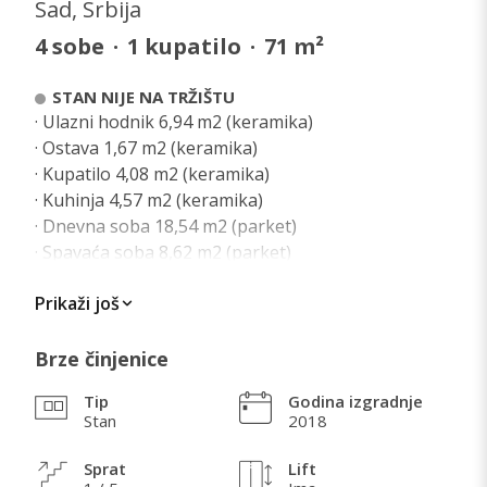
Sad, Srbija
4
sobe
·
1
kupatilo
·
71
m²
STAN NIJE NA TRŽIŠTU
· Ulazni hodnik 6,94 m2 (keramika)
· Ostava 1,67 m2 (keramika)
· Kupatilo 4,08 m2 (keramika)
· Kuhinja 4,57 m2 (keramika)
· Dnevna soba 18,54 m2 (parket)
· Spavaća soba 8,62 m2 (parket)
· Spavaća soba 11,80 m2 (parket)
Prikaži još
· Spavaća soba 11,39 m2 (parket)
· Balkon 2,98 m2 (keramika)
Brze činjenice
Tip
Godina izgradnje
Stan
2018
Sprat
Lift