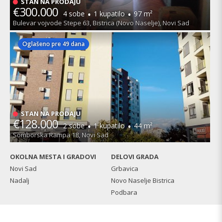
STAN NA PRODAJU
€300.000
·
·
4 sobe
1 kupatilo
97 m²
Bulevar vojvode Stepe 63, Bistrica (Novo Naselje), Novi Sad
Oglašeno pre 49 dana
STAN NA PRODAJU
€128.000
·
·
2 sobe
1 kupatilo
44 m²
Somborska Rampa 18, Novi Sad
OKOLNA MESTA I GRADOVI
DELOVI GRADA
Novi Sad
Grbavica
Nadalj
Novo Naselje Bistrica
Podbara