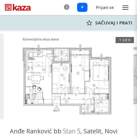
+
Prijavi se
SAČUVAJ I PRATI
1 od 6
Anđe Ranković bb
Stan 5
, Satelit, Novi