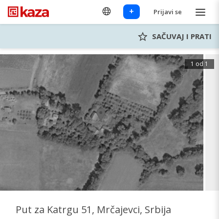
+
Prijavi se
SAČUVAJ I PRATI
1 od 1
Put za Katrgu 51, Mrčajevci, Srbija