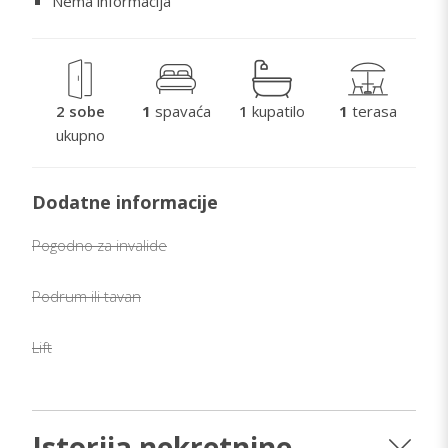
Nema informacija
2 sobe
1
spavaća
1
kupatilo
1
terasa
ukupno
Dodatne informacije
Pogodno za invalide
Podrum ili tavan
Lift
Istorija nekretnine