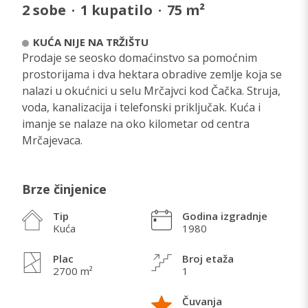
2
sobe
·
1
kupatilo
·
75
m²
KUĆA NIJE NA TRŽIŠTU
Prodaje se seosko domaćinstvo sa pomoćnim
prostorijama i dva hektara obradive zemlje koja se
nalazi u okućnici u selu Mrčajvci kod Čačka. Struja,
voda, kanalizacija i telefonski priključak. Kuća i
imanje se nalaze na oko kilometar od centra
Mrčajevaca.
Brze činjenice
Tip
Godina izgradnje
Kuća
1980
Plac
Broj etaža
2700 m²
1
Čuvanja