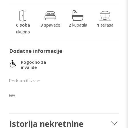
6 soba
3
spavaće
2
kupatila
1
terasa
ukupno
Dodatne informacije
Pogodno za
invalide
Podrum ili tavan
Lift
Istorija nekretnine