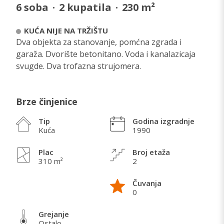
6
soba
·
2
kupatila
·
230
m²
KUĆA NIJE NA TRŽIŠTU
Dva objekta za stanovanje, pomćna zgrada i
garaža. Dvorište betonitano. Voda i kanalazicaja
svugde. Dva trofazna strujomera.
Brze činjenice
Tip
Godina izgradnje
Kuća
1990
Plac
Broj etaža
310 m²
2
Čuvanja
0
Grejanje
Ostalo