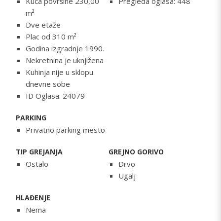
Kuća površine 230,00
Pregleda oglasa: 448
m²
Dve etaže
Plac od 310 m²
Godina izgradnje 1990.
Nekretnina je uknjižena
Kuhinja nije u sklopu
dnevne sobe
ID Oglasa: 24079
PARKING
Privatno parking mesto
TIP GREJANJA
GREJNO GORIVO
Ostalo
Drvo
Ugalj
HLAĐENJE
Nema