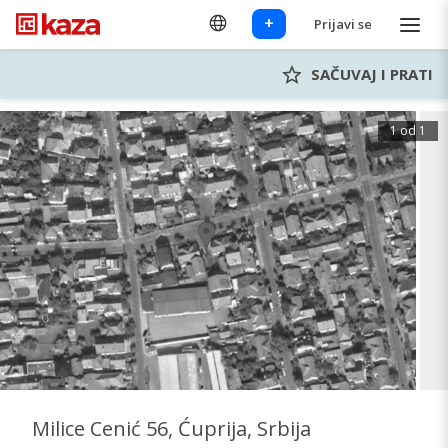
+
Prijavi se
SAČUVAJ I PRATI
1 od 1
Milice Cenić 56, Ćuprija, Srbija