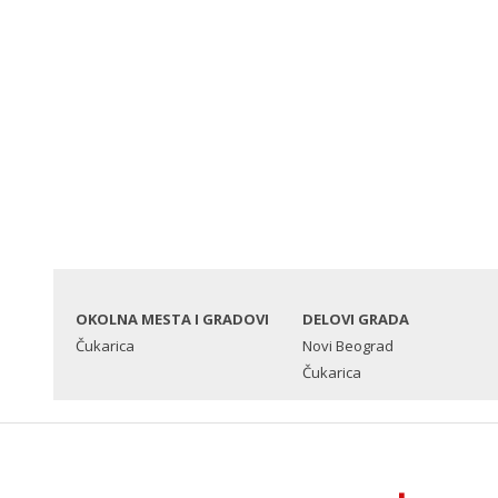
OKOLNA MESTA I GRADOVI
DELOVI GRADA
Čukarica
Novi Beograd
Čukarica