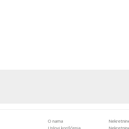
O nama
Nekretnin
Uslovi korišćenja
Nekretnin