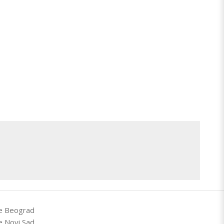
e Beograd
e Novi Sad