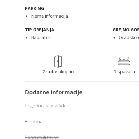
PARKING
Nema informacija
TIP GREJANJA
GREJNO GO
Radijatori
Gradsko 
2 sobe
ukupno
1
spavaća
Dodatne informacije
Pogodno za invalide
Biciklana
Podrum ili tavan