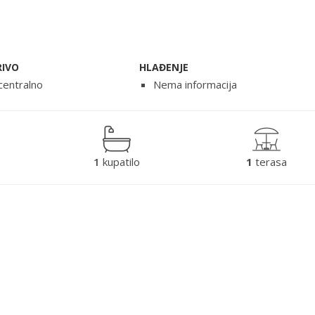
RIVO
HLAĐENJE
centralno
Nema informacija
1
kupatilo
1
terasa