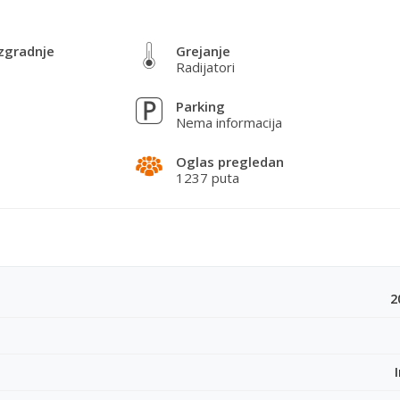
ođa 14 m2. Grejanje etažno.
zgradnje
Grejanje
Radijatori
Parking
Nema informacija
Oglas pregledan
okacijski ulovi
1237 puta
 Kalemegdan
2