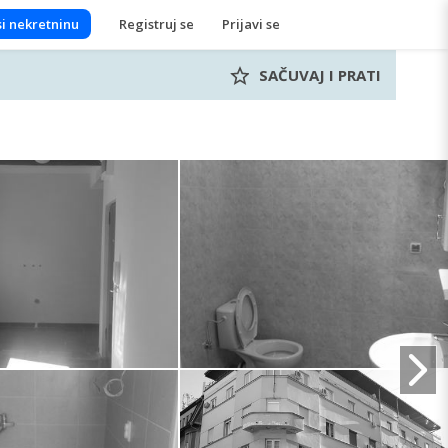
i nekretninu
Registruj se
Prijavi se
SAČUVAJ I PRATI