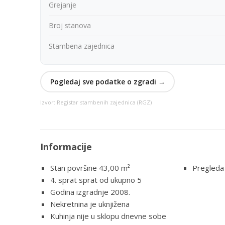
Grejanje
Broj stanova
Stambena zajednica
Pogledaj sve podatke o zgradi →
Izvor: Registar stambenih zajednica (RGZ)
Informacije
Stan površine 43,00
m²
Pregleda
4. sprat sprat od ukupno 5
Godina izgradnje 2008.
Nekretnina je uknjižena
Kuhinja nije u sklopu dnevne sobe