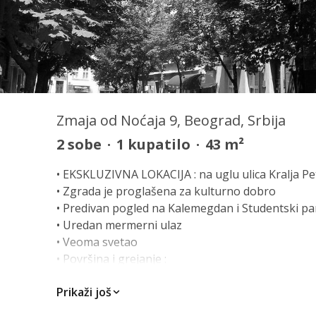
Zmaja od Noćaja 9, Beograd, Srbija
2
sobe
·
1
kupatilo
·
43
m²
• EKSKLUZIVNA LOKACIJA : na uglu ulica Kralja Pe
• Zgrada je proglašena za kulturno dobro
• Predivan pogled na Kalemegdan i Studentski pa
• Uredan mermerni ulaz
• Veoma svetao
• Površina i grejanje :
- stan br. 10 (dvoetažni) ukupno 57 m2 : 4 sprat
Prikaži još
stambena 23 m2 + lođa 14 m2. Grejanje 4 sprat ce
- stan br. 11 ukupno 109 m2 : stambena 84 m2 + l