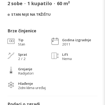
2
sobe
·
1
kupatilo
·
60
m²
STAN NIJE NA TRŽIŠTU
Brze činjenice
Tip
Godina izgradnje
Stan
2011
Sprat
Lift
2 / 2
Nema
Grejanje
Radijatori
Hlađenje
Zidni klima uređaj
Podaci o zgradi