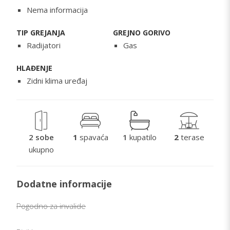
Nema informacija
TIP GREJANJA
GREJNO GORIVO
Radijatori
Gas
HLAĐENJE
Zidni klima uređaj
2 sobe
1
spavaća
1
kupatilo
2
terase
ukupno
Dodatne informacije
Pogodno za invalide