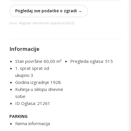
Pogledaj sve podatke o zgradi →
Izvor: Registar stambenih zajednica (RGZ)
Informacije
Stan površine 60,00
m²
Pregleda oglasa: 515
1. sprat sprat od
ukupno 3
Godina izgradnje 1928.
Kuhinja u sklopu dnevne
sobe
ID Oglasa: 21261
PARKING
Nema informacija