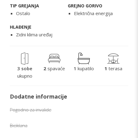
TIP GREJANJA
GREJNO GORIVO
Ostalo
Električna energija
HLAĐENJE
Zidni klima uređaj
3 sobe
2
spavaće
1
kupatilo
1
terasa
ukupno
Dodatne informacije
Pogodno za invalide
Biciklana