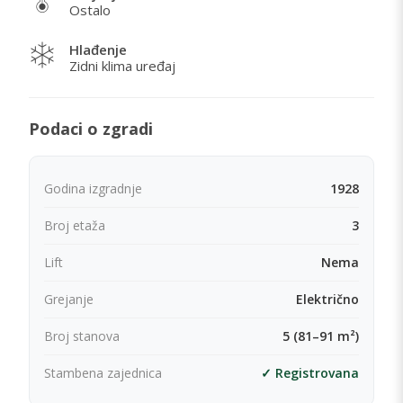
Ostalo
Hlađenje
Zidni klima uređaj
Podaci o zgradi
Godina izgradnje
1928
Broj etaža
3
Lift
Nema
Grejanje
Električno
Broj stanova
5 (81–91 m²)
Stambena zajednica
✓ Registrovana