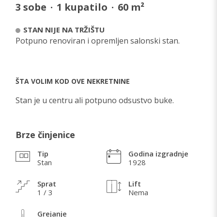
3
sobe
·
1
kupatilo
·
60
m²
STAN NIJE NA TRŽIŠTU
Potpuno renoviran i opremljen salonski stan.
ŠTA VOLIM KOD OVE NEKRETNINE
Stan je u centru ali potpuno odsustvo buke.
Brze činjenice
Tip
Godina izgradnje
Stan
1928
Sprat
Lift
1 / 3
Nema
Grejanje