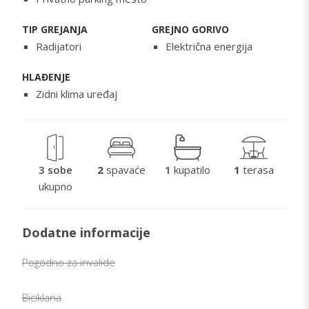
TIP GREJANJA
GREJNO GORIVO
Radijatori
Električna energija
HLAĐENJE
Zidni klima uređaj
3 sobe
2
spavaće
1
kupatilo
1
terasa
ukupno
Dodatne informacije
Pogodno za invalide
Biciklana