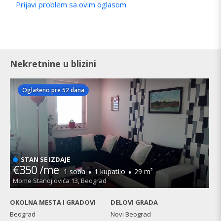
Prijavi problem sa ovim oglasom
Nekretnine u blizini
Oglašeno pre 52 dana
STAN SE IZDAJE
€350 /me
·
·
1 soba
1 kupatilo
29 m²
Mome Stanojlovića 13, Beograd
OKOLNA MESTA I GRADOVI
DELOVI GRADA
Beograd
Novi Beograd