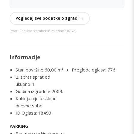
Pogledaj sve podatke o zgradi →
Izvor: Registar stambenih zajednica (RGZ)
Informacije
Stan površine 60,00
m²
Pregleda oglasa: 776
2. sprat sprat od
ukupno 4
Godina izgradnje 2009.
Kuhinja nije u sklopu
dnevne sobe
ID Oglasa: 18493
PARKING
Privatno parking mesto