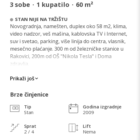
3
sobe
·
1
kupatilo
·
60
m²
STAN NIJE NA TRŽIŠTU
Novogradnja, namešten, duplex oko 58 m2, klima,
video nadzor, veš mašina, kablovska TV i Internet,
suv i svetao, parking, više linija do centra, vlasnik,
mesečno plaćanje. 300 m od železničke stanice u
Rakovici, 200m od OŠ "Nikola Tesla" i Doma
zdravlja.
Prikaži još
Stan je na drugom spratu, ušuškan, tako da se
brzo zagreje. Etažno grejanje (znači plaća se
prema potrošnji samo kada se koristi)
Brze činjenice
Tip
Godina izgradnje
Direktno se ulazi u dnevnu sobu a iz nje u kuhinji,
Stan
2009
kupatilo, spavaću sobu i terasu (to je prvi nivo i sve
prostorije su na oko 33m2)
Sprat
Lift
2 / 4
Nema
Na drugi nivo tj. galeriju se iz dnevne sobe izlazi