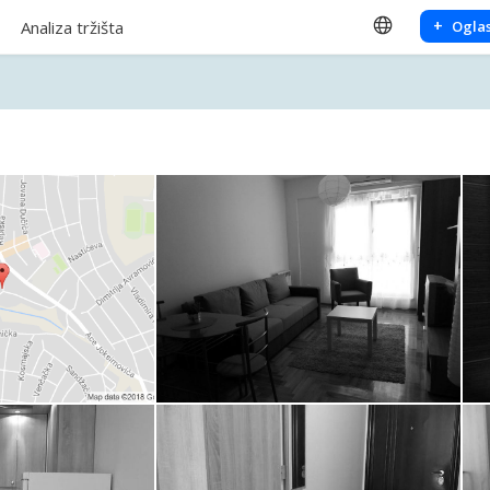
+
Analiza tržišta
Oglas