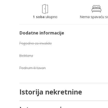
1 soba
ukupno
Nema spavaću s
Dodatne informacije
Pogodno za invalide
Biciklana
Podrum ili tavan
Istorija nekretnine