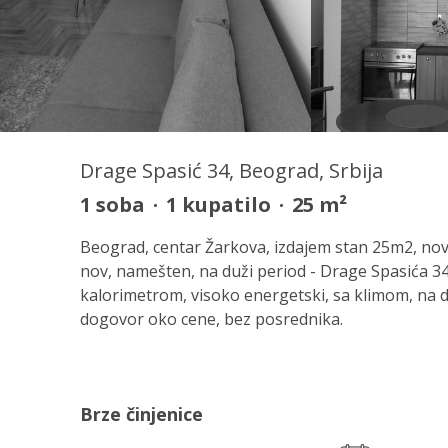
Drage Spasić 34, Beograd, Srbija
1
soba
·
1
kupatilo
·
25
m²
Beograd, centar Žarkova, izdajem stan 25m2, no
nov, namešten, na duži period - Drage Spasića 34a
kalorimetrom, visoko energetski, sa klimom, na 
dogovor oko cene, bez posrednika.
Brze činjenice