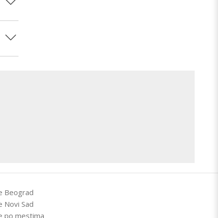
e Beograd
e Novi Sad
e po mestima