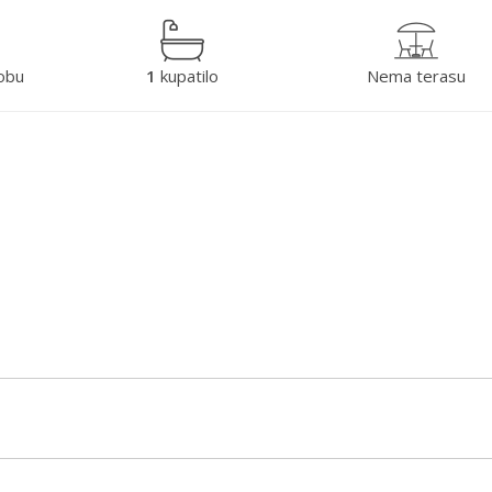
obu
1
kupatilo
Nema terasu