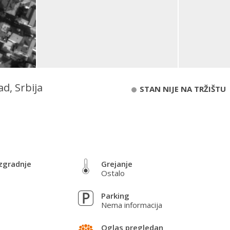
d, Srbija
STAN NIJE NA TRŽIŠTU
zgradnje
Grejanje
Ostalo
Parking
Nema informacija
Oglas pregledan