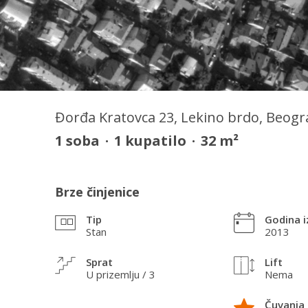
Đorđa Kratovca 23, Lekino brdo, Beogra
1
soba
·
1
kupatilo
·
32
m²
Brze činjenice
Tip
Godina i
Stan
2013
Sprat
Lift
U prizemlju / 3
Nema
Čuvanja