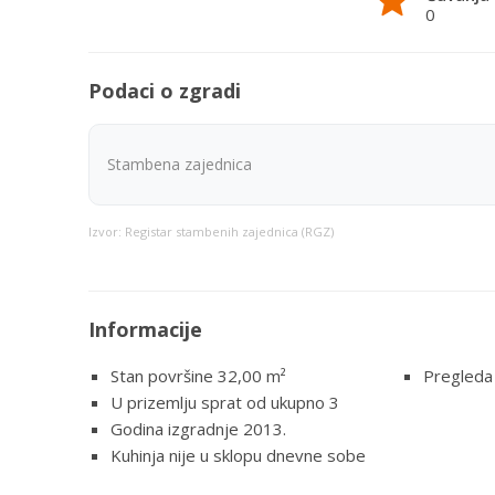
0
Podaci o zgradi
Stambena zajednica
Izvor: Registar stambenih zajednica (RGZ)
Informacije
Stan površine 32,00
m²
Pregleda
U prizemlju sprat od ukupno 3
Godina izgradnje 2013.
Kuhinja nije u sklopu dnevne sobe