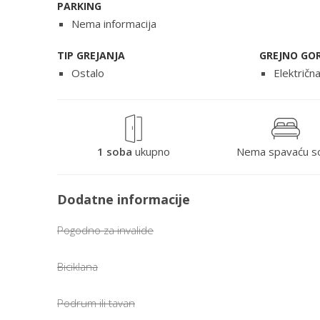
PARKING
Nema informacija
TIP GREJANJA
GREJNO GO
Ostalo
Električn
1 soba
ukupno
Nema spavaću s
Dodatne informacije
Pogodno za invalide
Biciklana
Podrum ili tavan