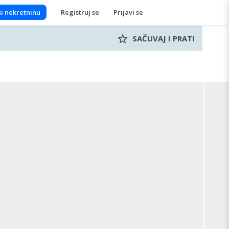
i nekretninu
Registruj se
Prijavi se
SAČUVAJ I PRATI