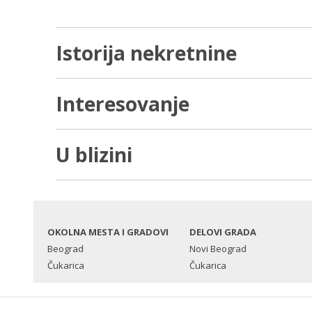
Istorija nekretnine
Interesovanje
U blizini
OKOLNA MESTA I GRADOVI
DELOVI GRADA
Beograd
Novi Beograd
Čukarica
Čukarica