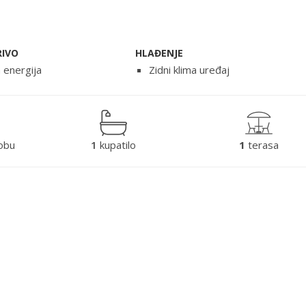
RIVO
HLAĐENJE
a energija
Zidni klima uređaj
obu
1
kupatilo
1
terasa