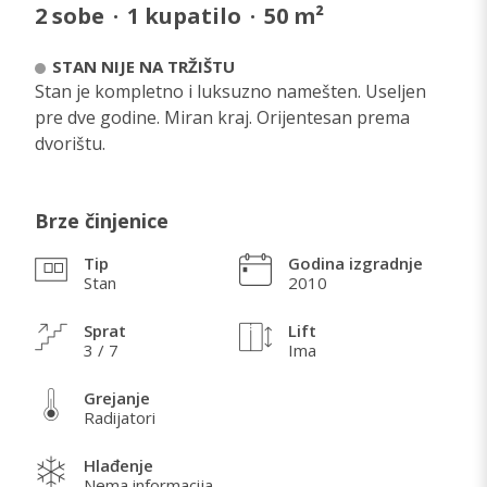
2
sobe
·
1
kupatilo
·
50
m²
STAN NIJE NA TRŽIŠTU
Stan je kompletno i luksuzno namešten. Useljen
pre dve godine. Miran kraj. Orijentesan prema
dvorištu.
Brze činjenice
Tip
Godina izgradnje
Stan
2010
Sprat
Lift
3 / 7
Ima
Grejanje
Radijatori
Hlađenje
Nema informacija