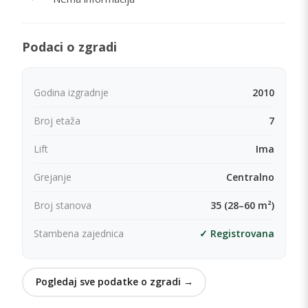
Podaci o zgradi
Godina izgradnje
2010
Broj etaža
7
Lift
Ima
Grejanje
Centralno
Broj stanova
35 (28–60 m²)
Stambena zajednica
✓ Registrovana
Pogledaj sve podatke o zgradi →