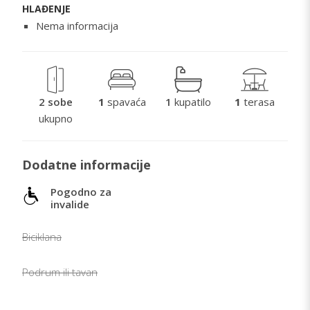
HLAĐENJE
Nema informacija
2 sobe
1
spavaća
1
kupatilo
1
terasa
ukupno
Dodatne informacije
Pogodno za
invalide
Biciklana
Podrum ili tavan