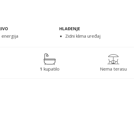
RIVO
HLAĐENJE
a energija
Zidni klima uređaj
1
kupatilo
Nema terasu