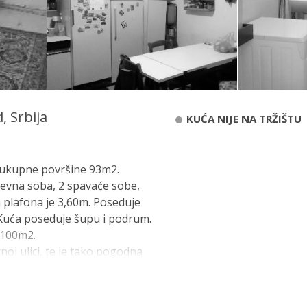
 Srbija
KUĆA NIJE NA TRŽIŠTU
a ukupne površine 93m2.
dnevna soba, 2 spavaće sobe,
a plafona je 3,60m. Poseduje
. Kuća poseduje šupu i podrum.
 100m2.
noj ulici, te je tako pogodna
nica, ordinacija….), kao i za