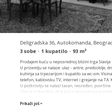
Deligradska 36, Autokomanda, Beograd,
3
sobe
·
1
kupatilo
·
93
m²
Prodajem kuću u neposrednoj blizini trga Slavij
U prizemlju se nalaze: ulaz - antre, predsoblje, 
kuhinja sa trpezarijom i kupatilo sa wc-om. Visin
telefon, kablovsku TV, internet i grejanje na TA
U potkrovlju se nalazi tavan, nesređen, površine
Ulaz je iz dvorišta, ali je kuća okrenuta ka promet
kako za stambeni, tako i za poslovni (restoran, piv
Prikaži još