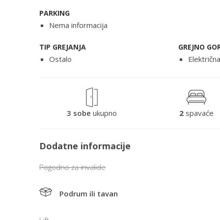
PARKING
Nema informacija
TIP GREJANJA
GREJNO GO
Ostalo
Električn
3 sobe
ukupno
2
spavaće
Dodatne informacije
Pogodno za invalide
Podrum ili tavan