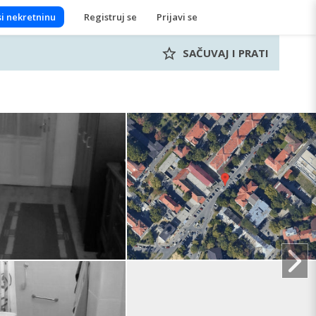
i nekretninu
Registruj se
Prijavi se
SAČUVAJ I PRATI