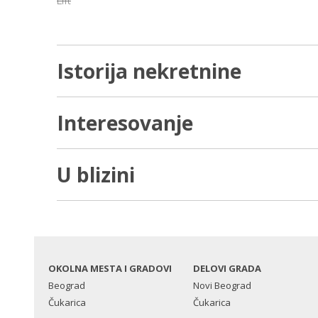
Lift
Istorija nekretnine
Interesovanje
U blizini
OKOLNA MESTA I GRADOVI
DELOVI GRADA
Beograd
Novi Beograd
Čukarica
Čukarica