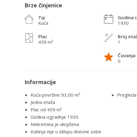
Brze činjenice
Tip
Godina i
Kuća
1930
Plac
Broj eta
459 m²
1
Čuvanja
0
Informacije
Kuća površine 93,00
m²
Pregleda
Jedna etaža
Plac od 459 m²
Godina izgradnje 1930.
Nekretnina je uknjižena
Kuhinja nije u sklopu dnevne sobe