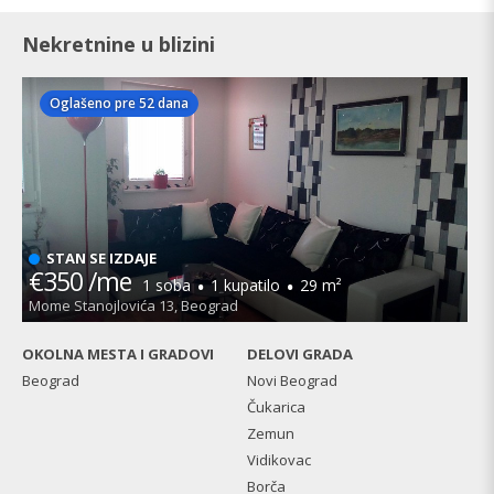
Nekretnine u blizini
Oglašeno pre 52 dana
STAN SE IZDAJE
€350 /me
·
·
1 soba
1 kupatilo
29 m²
Mome Stanojlovića 13, Beograd
OKOLNA MESTA I GRADOVI
DELOVI GRADA
Beograd
Novi Beograd
Čukarica
Zemun
Vidikovac
Borča