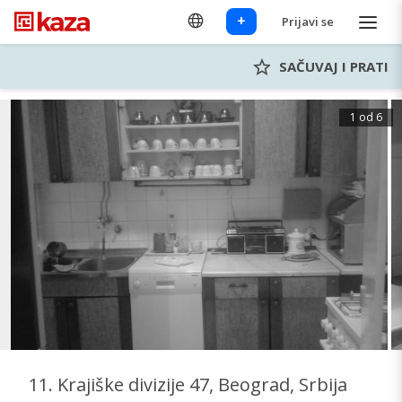
+
Prijavi se
SAČUVAJ I PRATI
1 od 6
11. Krajiške divizije 47, Beograd, Srbija