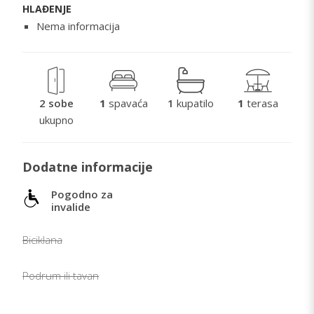
HLAĐENJE
Nema informacija
2 sobe
1
spavaća
1
kupatilo
1
terasa
ukupno
Dodatne informacije
Pogodno za
invalide
Biciklana
Podrum ili tavan