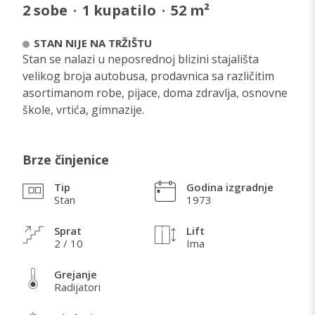
2
sobe
·
1
kupatilo
·
52
m²
STAN NIJE NA TRŽIŠTU
Stan se nalazi u neposrednoj blizini stajališta
velikog broja autobusa, prodavnica sa različitim
asortimanom robe, pijace, doma zdravlja, osnovne
škole, vrtića, gimnazije.
Brze činjenice
Tip
Godina izgradnje
Stan
1973
Sprat
Lift
2 / 10
Ima
Grejanje
Radijatori